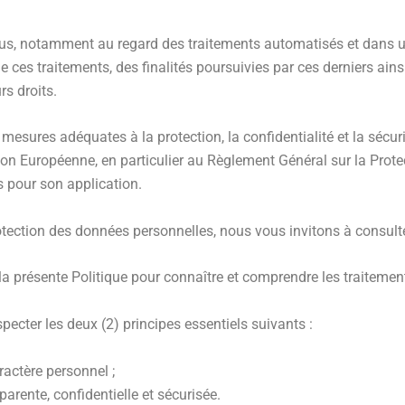
us, notamment au regard des traitements automatisés et dans un
e ces traitements, des finalités poursuivies par ces derniers ain
rs droits.
esures adéquates à la protection, la confidentialité et la séc
nion Européenne, en particulier au Règlement Général sur la Pr
es pour son application.
ection des données personnelles, nous vous invitons à consulter 
la présente Politique pour connaître et comprendre les traitemen
ecter les deux (2) principes essentiels suivants :
ractère personnel ;
arente, confidentielle et sécurisée.