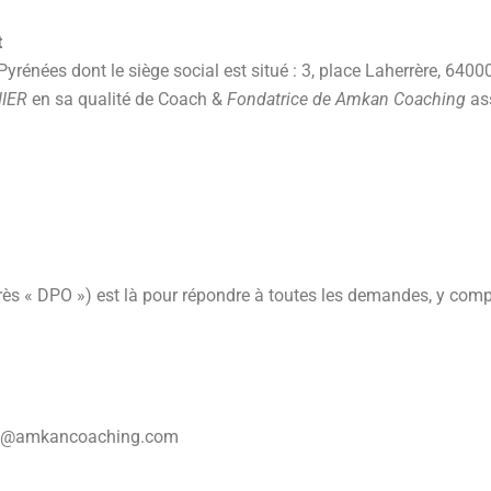
t
énées dont le siège social est situé : 3, place Laherrère, 640
NIER
en sa qualité de Coach &
Fondatrice de Amkan Coaching
as
ès « DPO ») est là pour répondre à toutes les demandes, y compri
tact@amkancoaching.com