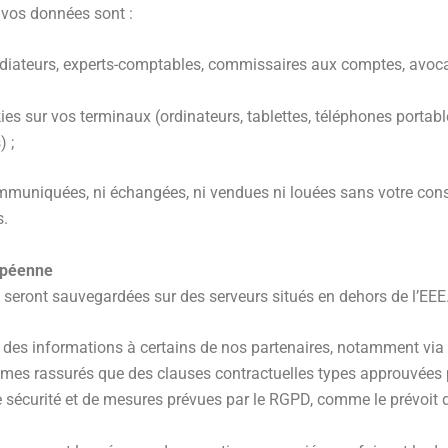
 vos données sont :
, médiateurs, experts-comptables, commissaires aux comptes, avoc
ies sur vos terminaux (ordinateurs, tablettes, téléphones porta
) ;
ommuniquées, ni échangées, ni vendues ni louées sans votre co
s.
ropéenne
 seront sauvegardées sur des serveurs situés en dehors de l’EEE
des informations à certains de nos partenaires, notamment via 
mmes rassurés que des clauses contractuelles types approuvées
de sécurité et de mesures prévues par le RGPD, comme le prévoit d